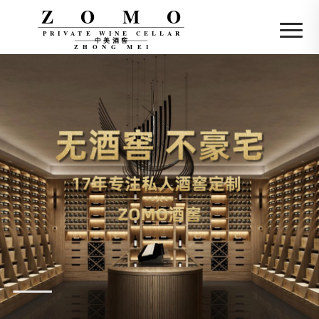
ZOMO
PRIVATE WINE CELLAR
中美酒窖
ZHONG MEI